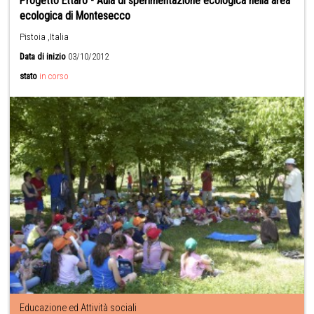
Progetto Ettaro - Aula di sperimentazione ecologica nella area
ecologica di Montesecco
Pistoia ,Italia
Data di inizio
03/10/2012
stato
in corso
Educazione ed Attività sociali